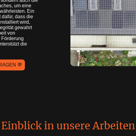
 sondern auch die
aches, um eine
währleisten. Ein
 dafür, dass die
stalliert wird,
egrität gewahrt
eit von
r Förderung
terstützt die
RAGEN 💬
Einblick in unsere Arbeiten