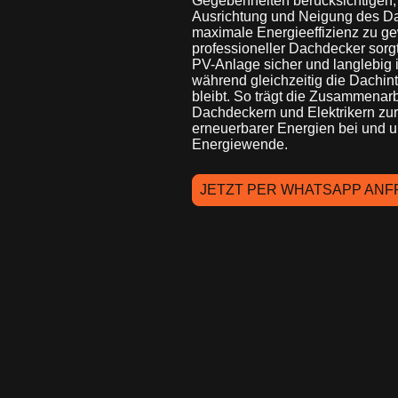
Gegebenheiten berücksichtigen,
Ausrichtung und Neigung des D
maximale Energieeffizienz zu ge
professioneller Dachdecker sorgt
PV-Anlage sicher und langlebig in
während gleichzeitig die Dachint
bleibt. So trägt die Zusammenarb
Dachdeckern und Elektrikern zu
erneuerbarer Energien bei und un
Energiewende.
JETZT PER WHATSAPP ANF