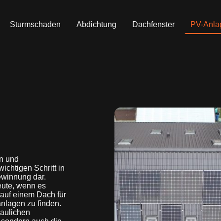
Sturmschaden
Abdichtung
Dachfenster
PV-Anla
n und
ichtigen Schritt in
ewinnung dar.
eute, wenn es
 auf einem Dach für
anlagen zu finden.
baulichen